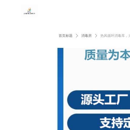
首页标题
ꄲ
消毒房
ꄲ
热风循环消毒库，