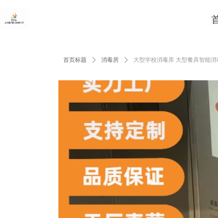
首页标题
ꄲ
消毒房
ꄲ
大型学校消毒库 大型餐具智能消