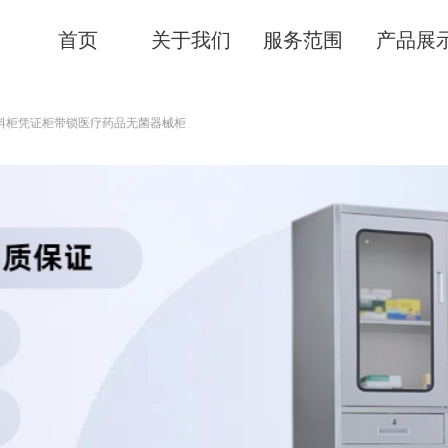
首页
关于我们
服务范围
产品展
资料柜凭证柜带锁医疗药品无菌器械柜